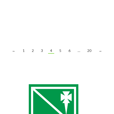
diversión y tenis. Tenemos preparado un sistema de
competición exprés para que puedas jugar con mucha
gente distinta en una misma sesión. ¡Toda la información
a continuación! Bases completas Información de un
vistazo Plataforma de inscripciones (Entrar en Sección de
tenis > Torneos > Quedada…
←
1
2
3
4
5
6
…
20
→