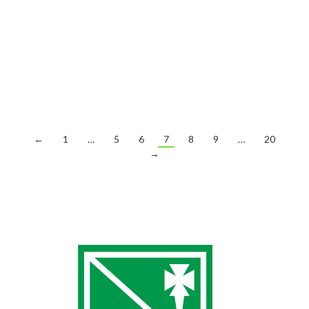
ITF Júnior J5 La Nucia, III Torneo David Ferrer,
donde Alejo Sánchez se ha proclamado
campeón individual tras ganarle la final al estadounidense
Maximilian Wuelfing por 6-1/6-0. En la semifinal, Alejo
venció al cabeza de serie número uno, Hamza El Amine
por 7-6/6-7/6-3. En cuanto al dobles, Alejo Sánchez…
←
1
…
5
6
7
8
9
…
20
→