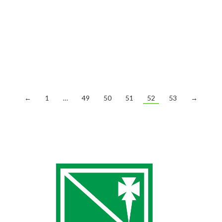
MANN-FILTER y, de acuerdo con el club, se ha rescindido
el contrato que estaba en vigor. La jugadora comunicó al
club esta pasada semana que quiere dar prioridad a sus
estudios universitarios y seguir centrada en su carrera
como farmacéutica. Carolina Esparcia explica: “Quiero
agradecer a Stadium…
←
1
…
49
50
51
52
53
→