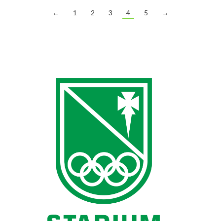
←
1
2
3
4
5
→