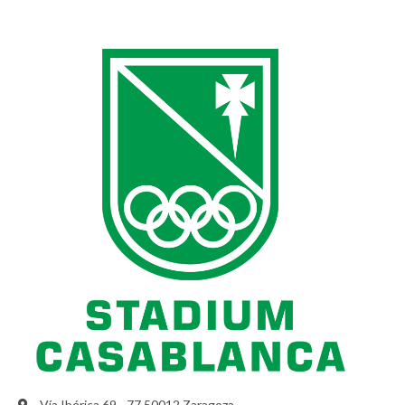
Vía Ibérica 69 - 77 50012 Zaragoza